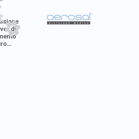
ssione
ver di
mento
ro...